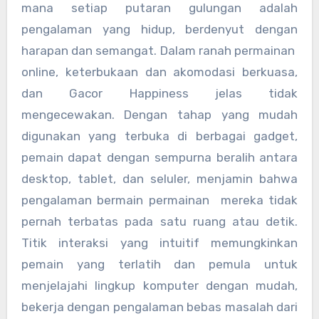
mana setiap putaran gulungan adalah
pengalaman yang hidup, berdenyut dengan
harapan dan semangat. Dalam ranah permainan
online, keterbukaan dan akomodasi berkuasa,
dan Gacor Happiness jelas tidak
mengecewakan. Dengan tahap yang mudah
digunakan yang terbuka di berbagai gadget,
pemain dapat dengan sempurna beralih antara
desktop, tablet, dan seluler, menjamin bahwa
pengalaman bermain permainan mereka tidak
pernah terbatas pada satu ruang atau detik.
Titik interaksi yang intuitif memungkinkan
pemain yang terlatih dan pemula untuk
menjelajahi lingkup komputer dengan mudah,
bekerja dengan pengalaman bebas masalah dari