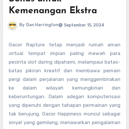
Kemenangan Ekstra
By
Dan Harrington
September 15, 2024
Gacor Rapture tetap menjadi rumah aman
virtual tempat impian paling mewah para
pecinta slot daring dipahami, melampaui batas-
batas pikiran kreatif dan membawa pemain
pergi dalam perjalanan yang menggembirakan
ke dalam wilayah kemungkinan dan
keberuntungan. Dalam adegan komputerisasi
yang dipenuhi dengan tahapan permainan yang
tak berujung, Gacor Happiness muncul sebagai
sinyal yang gemilang, menawarkan pengalaman