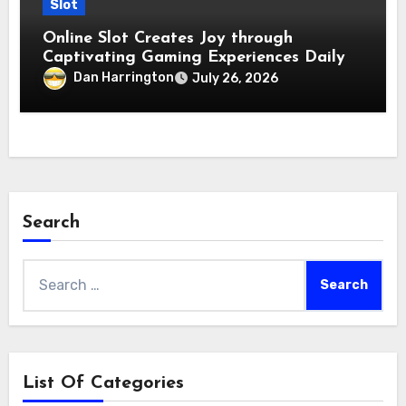
Slot
Online Slot Creates Joy through
Captivating Gaming Experiences Daily
Dan Harrington
July 26, 2026
Search
Search
for:
List Of Categories