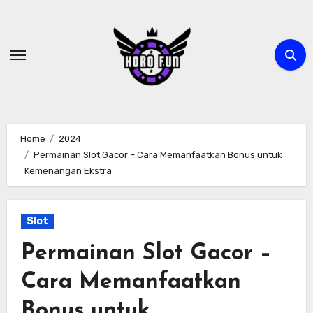
Skip
to
content
Home
2024
Permainan Slot Gacor – Cara Memanfaatkan Bonus untuk
Kemenangan Ekstra
Slot
Permainan Slot Gacor –
Cara Memanfaatkan
Bonus untuk