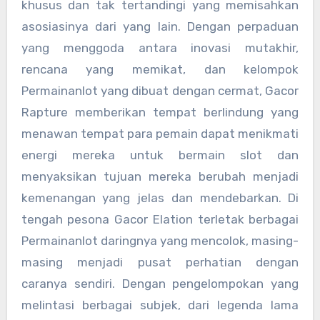
khusus dan tak tertandingi yang memisahkan
asosiasinya dari yang lain. Dengan perpaduan
yang menggoda antara inovasi mutakhir,
rencana yang memikat, dan kelompok
Permainanlot yang dibuat dengan cermat, Gacor
Rapture memberikan tempat berlindung yang
menawan tempat para pemain dapat menikmati
energi mereka untuk bermain slot dan
menyaksikan tujuan mereka berubah menjadi
kemenangan yang jelas dan mendebarkan. Di
tengah pesona Gacor Elation terletak berbagai
Permainanlot daringnya yang mencolok, masing-
masing menjadi pusat perhatian dengan
caranya sendiri. Dengan pengelompokan yang
melintasi berbagai subjek, dari legenda lama