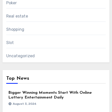
Poker
Real estate
Shopping
Slot
Uncategorized
Top News
Bigger Winning Moments Start With Online
Lottery Entertainment Daily
August 3, 2026