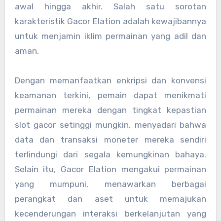
awal hingga akhir. Salah satu sorotan
karakteristik Gacor Elation adalah kewajibannya
untuk menjamin iklim permainan yang adil dan
aman.
Dengan memanfaatkan enkripsi dan konvensi
keamanan terkini, pemain dapat menikmati
permainan mereka dengan tingkat kepastian
slot gacor setinggi mungkin, menyadari bahwa
data dan transaksi moneter mereka sendiri
terlindungi dari segala kemungkinan bahaya.
Selain itu, Gacor Elation mengakui permainan
yang mumpuni, menawarkan berbagai
perangkat dan aset untuk memajukan
kecenderungan interaksi berkelanjutan yang