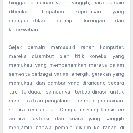
hingga permainan yang canggih, para pemain
diberikan limpahan keputusan yang
memperhatikan setiap dorongan dan
kemewahan.
Sejak pemain memasuki ranah komputer,
mereka disambut oleh titik koneksi yang
memukau yang membenamkan mereka dalam
semesta berbagai variasi energik, gerakan yang
memukau, dan gambar yang dirancang secara
tak terduga, semuanya terkoordinasi untuk
meningkatkan pengalaman bermain permainan
secara keseluruhan. Campuran yang konsisten
antara ilustrasi dan suara yang canggih
menjamin bahwa pemain dikirim ke ranah di