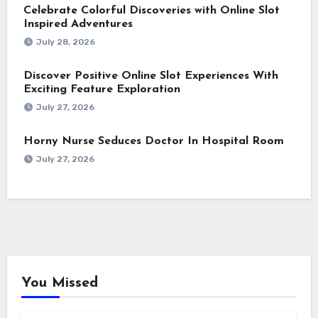
Celebrate Colorful Discoveries with Online Slot
Inspired Adventures
July 28, 2026
Discover Positive Online Slot Experiences With
Exciting Feature Exploration
July 27, 2026
Horny Nurse Seduces Doctor In Hospital Room
July 27, 2026
You Missed