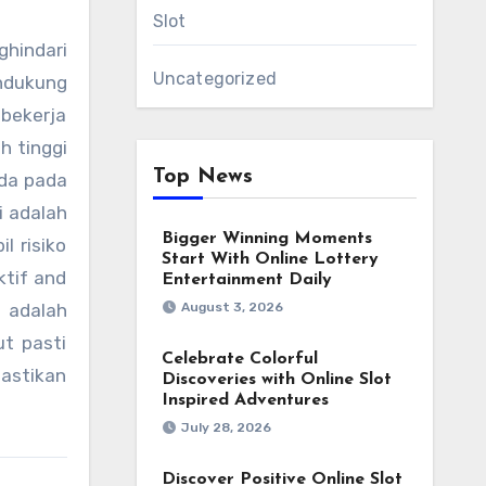
Slot
hindari
Uncategorized
ndukung
 bekerja
h tinggi
Top News
nda pada
i adalah
Bigger Winning Moments
l risiko
Start With Online Lottery
tif and
Entertainment Daily
i adalah
August 3, 2026
t pasti
Celebrate Colorful
astikan
Discoveries with Online Slot
Inspired Adventures
July 28, 2026
Discover Positive Online Slot