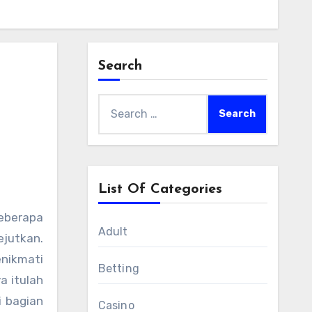
Search
Search
for:
List Of Categories
Adult
jutkan.
nikmati
Betting
a itulah
i bagian
Casino