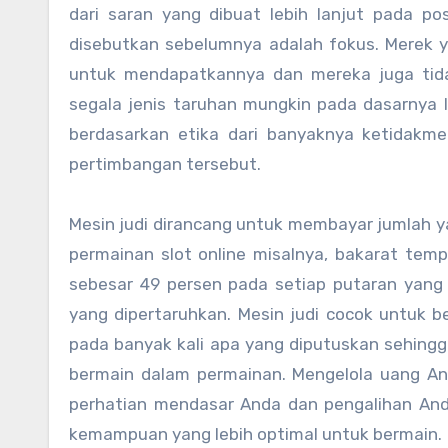
dari saran yang dibuat lebih lanjut pada pos
disebutkan sebelumnya adalah fokus. Merek y
untuk mendapatkannya dan mereka juga tid
segala jenis taruhan mungkin pada dasarnya l
berdasarkan etika dari banyaknya ketidakm
pertimbangan tersebut.
Mesin judi dirancang untuk membayar jumlah ya
permainan slot online misalnya, bakarat tem
sebesar 49 persen pada setiap putaran yang
yang dipertaruhkan. Mesin judi cocok untuk 
pada banyak kali apa yang diputuskan sehingga
bermain dalam permainan. Mengelola uang A
perhatian mendasar Anda dan pengalihan A
kemampuan yang lebih optimal untuk bermain.