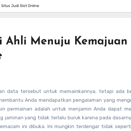
Situs Judi Slot Online
i Ahli Menuju Kemajuan
e
at membantu Anda mendapatkan pengalaman yang menge
sin permainan adalah untuk menjamin Anda dapat me
jaminan yang tidak terlalu buruk karena pada dasarny
macam ini dibuka. Ini mungkin terdengar tidak sepert