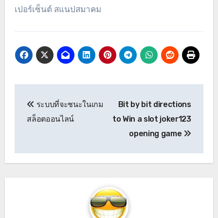
เปอร์เซ็นต์ สแนปสมาคม
Post
ระบบที่จะชนะในเกม
Bit by bit directions
navigation
สล็อตออนไลน์
to Win a slot joker123
opening game