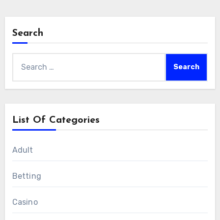
Search
Search
for:
List Of Categories
Adult
Betting
Casino