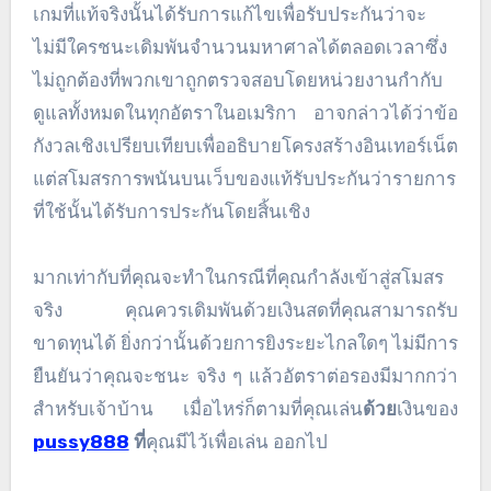
เกมที่แท้จริงนั้นได้รับการแก้ไขเพื่อรับประกันว่าจะ
ไม่มีใครชนะเดิมพันจำนวนมหาศาลได้ตลอดเวลาซึ่ง
ไม่ถูกต้องที่พวกเขาถูกตรวจสอบโดยหน่วยงานกำกับ
ดูแลทั้งหมดในทุกอัตราในอเมริกา อาจกล่าวได้ว่าข้อ
กังวลเชิงเปรียบเทียบเพื่ออธิบายโครงสร้างอินเทอร์เน็ต
แต่สโมสรการพนันบนเว็บของแท้รับประกันว่ารายการ
ที่ใช้นั้นได้รับการประกันโดยสิ้นเชิง
มากเท่ากับที่คุณจะทำในกรณีที่คุณกำลังเข้าสู่สโมสร
จริง คุณควรเดิมพันด้วยเงินสดที่คุณสามารถรับ
ขาดทุนได้ ยิ่งกว่านั้นด้วยการยิงระยะไกลใดๆ ไม่มีการ
ยืนยันว่าคุณจะชนะ จริง ๆ แล้วอัตราต่อรองมีมากกว่า
สำหรับเจ้าบ้าน เมื่อไหร่ก็ตามที่คุณเล่น
ด้วย
เงินของ
pussy888
ที่
คุณมีไว้เพื่อเล่น ออกไป