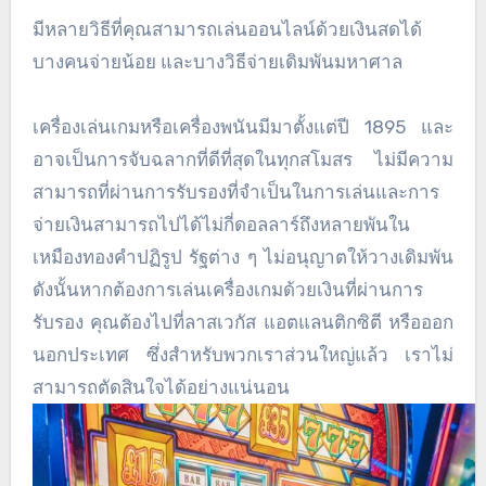
มีหลายวิธีที่คุณสามารถเล่นออนไลน์ด้วยเงินสดได้
บางคนจ่ายน้อย และบางวิธีจ่ายเดิมพันมหาศาล
เครื่องเล่นเกมหรือเครื่องพนันมีมาตั้งแต่ปี 1895 และ
อาจเป็นการจับฉลากที่ดีที่สุดในทุกสโมสร ไม่มีความ
สามารถที่ผ่านการรับรองที่จำเป็นในการเล่นและการ
จ่ายเงินสามารถไปได้ไม่กี่ดอลลาร์ถึงหลายพันใน
เหมืองทองคำปฏิรูป รัฐต่าง ๆ ไม่อนุญาตให้วางเดิมพัน
ดังนั้นหากต้องการเล่นเครื่องเกมด้วยเงินที่ผ่านการ
รับรอง คุณต้องไปที่ลาสเวกัส แอตแลนติกซิตี หรือออก
นอกประเทศ ซึ่งสำหรับพวกเราส่วนใหญ่แล้ว เราไม่
สามารถตัดสินใจได้อย่างแน่นอน