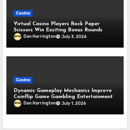
Casino
Virtual Casino Players Rock Paper
Scissors Win Exciting Bonus Rounds
Dan Harrington
July 3, 2026
Casino
Dynamic Gameplay Mechanics Improve
Coinflip Game Gambling Entertainment
Quality
Dan Harrington
July 1, 2026