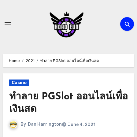
Skip
to
content
Home
2021
ทำลาย PGSlot ออนไลน์เพื่อเงินสด
Casino
ทำลาย PGSlot ออนไลน์เพื่อ
เงินสด
By
Dan Harrington
June 4, 2021